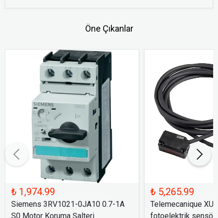
Öne Çıkanlar
₺ 1,974.99
₺ 5,265.99
Siemens 3RV1021-0JA10 0.7-1A
Telemecanique XU
S0 Motor Koruma Şalteri
fotoelektrik sensör