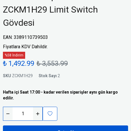
ZCKM1H29 Limit Switch
Gövdesi
EAN
:
3389110739503
Fiyatlara KDV Dahildir.
%58 İndirim
₺ 1,492.99
₺ 3,553.99
SKU
ZCKM1H29
Stok Sayı
2
Hafta içi Saat 17:00 - kadar verilen siparişler aynı gün kargo
edilir.