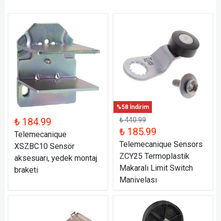
%58 İndirim
₺ 184.99
₺ 440.99
₺ 185.99
Telemecanique
Telemecanique Sensors
XSZBC10 Sensör
ZCY25 Termoplastik
aksesuarı, yedek montaj
Makaralı Limit Switch
braketi
Manivelası