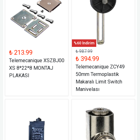
%60 İndirim
₺ 213.99
₺ 987.99
₺ 394.99
Telemecanique XSZBJ00
Telemecanique ZCY49
XS 8*22*8 MONTAJ
50mm Termoplastik
PLAKASI
Makaralı Limit Switch
Manivelası