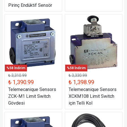
Pirinç Endüktif Sensör
%58 İndirim
%58 İndirim
₺ 3,310.99
₺ 3,330.99
₺ 1,390.99
₺ 1,398.99
Telemecanique Sensors
Telemecanique Sensors
ZCK-M1 Limit Switch
XCKM108 Limit Switch
Gövdesi
için Telli Kol