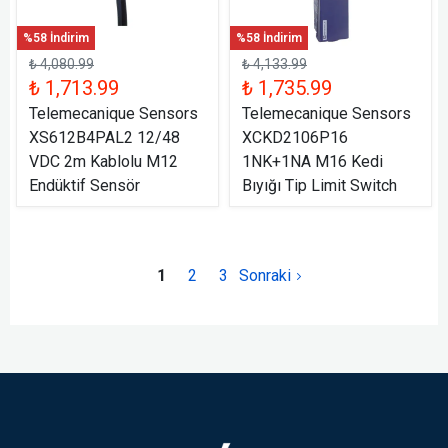
%58 İndirim
%58 İndirim
₺ 4,080.99
₺ 4,133.99
₺ 1,713.99
₺ 1,735.99
Telemecanique Sensors
Telemecanique Sensors
XS612B4PAL2 12/48
XCKD2106P16
VDC 2m Kablolu M12
1NK+1NA M16 Kedi
Endüktif Sensör
Bıyığı Tip Limit Switch
1
2
3
Sonraki