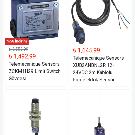
%58 İndirim
₺ 3,553.99
₺ 1,645.99
₺ 1,492.99
Telemecanique Sensors
Telemecanique Sensors
XUB2ANBNL2R 12-
ZCKM1H29 Limit Switch
24VDC 2m Kablolu
Gövdesi
Fotoelektrik Sensör