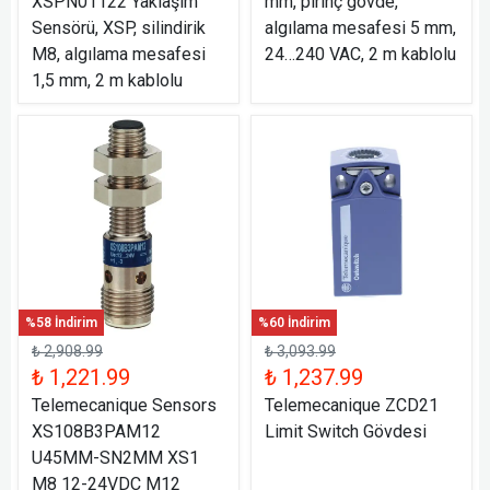
XSPN01122 Yaklaşım
mm, pirinç gövde,
Sensörü, XSP, silindirik
algılama mesafesi 5 mm,
M8, algılama mesafesi
24…240 VAC, 2 m kablolu
1,5 mm, 2 m kablolu
%58 İndirim
%60 İndirim
₺ 2,908.99
₺ 3,093.99
₺ 1,221.99
₺ 1,237.99
Telemecanique Sensors
Telemecanique ZCD21
XS108B3PAM12
Limit Switch Gövdesi
U45MM-SN2MM XS1
M8 12-24VDC M12