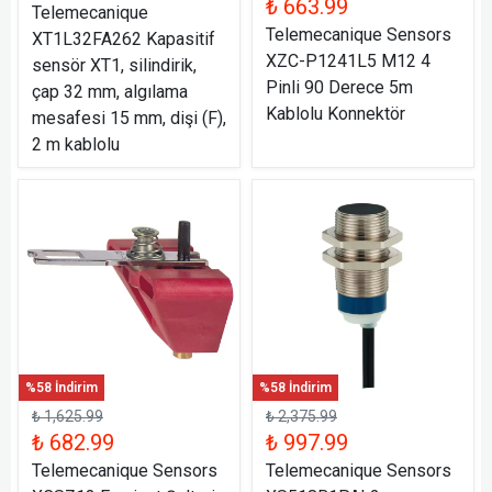
₺ 663.99
Telemecanique
Telemecanique Sensors
XT1L32FA262 Kapasitif
XZC-P1241L5 M12 4
sensör XT1, silindirik,
Pinli 90 Derece 5m
çap 32 mm, algılama
Kablolu Konnektör
mesafesi 15 mm, dişi (F),
2 m kablolu
%58 İndirim
%58 İndirim
₺ 1,625.99
₺ 2,375.99
₺ 682.99
₺ 997.99
Telemecanique Sensors
Telemecanique Sensors