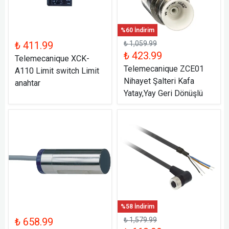
%60 İndirim
₺ 411.99
₺ 1,059.99
₺ 423.99
Telemecanique XCK-
Telemecanique ZCE01
A110 Limit switch Limit
Nihayet Şalteri Kafa
anahtar
Yatay,Yay Geri Dönüşlü
%58 İndirim
₺ 658.99
₺ 1,579.99