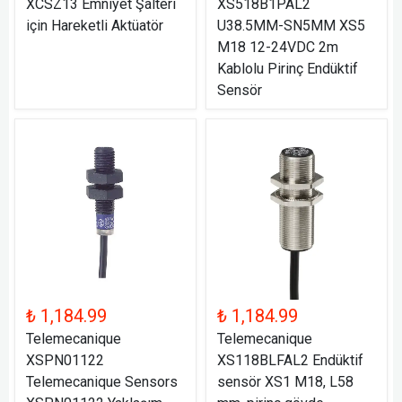
XCSZ13 Emniyet Şalteri
XS518B1PAL2
için Hareketli Aktüatör
U38.5MM-SN5MM XS5
M18 12-24VDC 2m
Kablolu Pirinç Endüktif
Sensör
₺ 1,184.99
₺ 1,184.99
Telemecanique
Telemecanique
XSPN01122
XS118BLFAL2 Endüktif
Telemecanique Sensors
sensör XS1 M18, L58