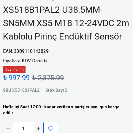
XS518B1PAL2 U38.5MM-
SN5MM XS5 M18 12-24VDC 2m
Kablolu Pirinç Endüktif Sensör
EAN
:
3389110143829
Fiyatlara KDV Dahildir.
%58 İndirim
₺ 997.99
₺ 2,375.99
SKU
XS518B1PAL2
Stok Sayı
2
Hafta içi Saat 17:00 - kadar verilen siparişler aynı gün kargo
edilir.