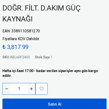
DOĞR. FİLT. D.AKIM GÜÇ
KAYNAĞI
EAN
:
3389110581270
Fiyatlara KDV Dahildir.
₺ 3,817.99
SKU
ABL6RF2405
Stok Sayı
1
Hafta içi Saat 17:00 - kadar verilen siparişler aynı gün kargo
edilir.
Satın Al