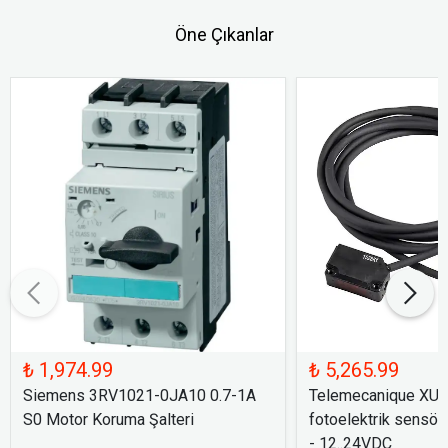
Öne Çıkanlar
₺ 1,974.99
₺ 5,265.99
Siemens 3RV1021-0JA10 0.7-1A
Telemecanique XU
S0 Motor Koruma Şalteri
fotoelektrik sensör
- 12..24VDC