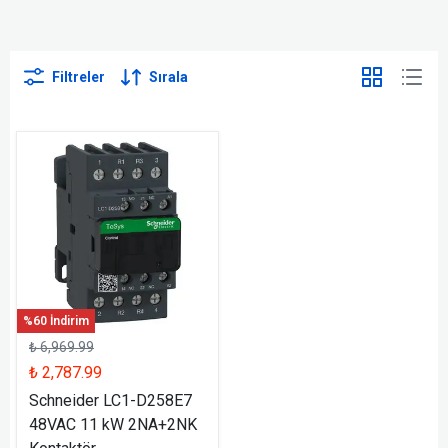
Filtreler
Sırala
%60 İndirim
₺ 6,969.99
₺ 2,787.99
Schneider LC1-D258E7
48VAC 11 kW 2NA+2NK