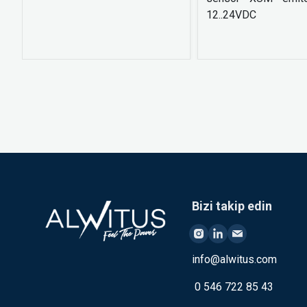
12..24VDC
Bizi takip edin
info@alwitus.com
0 546 722 85 43