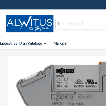
Endüstriyel Ürün Kataloğu
Markalar
Alçak Gerilim Enerji Dağıtımı
Endüstriyel Ot
Kontrol
Kompakt Tip Şalterler
Otomatik Sigortalar
PLC-ler
Kaçak Akım Koruma Röleleri
HMI Ekranlar
Zaman Saatleri
Fonksiyonlu Rölel
Kontaktörler
Hız Kontrol Cihazla
Motor Koruma Şalterleri
Kumanda Butonları 
Lambaları
Aksesuarlar