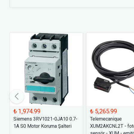
₺ 1,974.99
₺ 5,265.99
Siemens 3RV1021-0JA10 0.7-
Telemecanique
1A S0 Motor Koruma Şalteri
XUM2AKCNL2T - foto
sensör - XUM - emitö