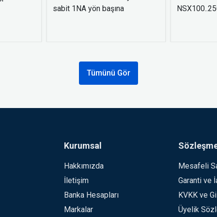
sabit 1NA yön başına
NSX100..250
Tümünü Gör
Kurumsal
Sözleşme
Hakkımızda
Mesafeli S
İletişim
Garanti ve 
Banka Hesapları
KVKK ve Giz
Markalar
Üyelik Söz