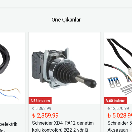
Öne Çıkanlar
%56 İndirim
%60 İndirim
₺ 5,363.99
₺ 12,570.99
₺ 2,359.99
₺ 5,028.9
Schneider XD4-PA12 denetim
Schneider 
elektrik
kolu kontrolörü Ø22 2 yönlü
Aksesuarı -
r -