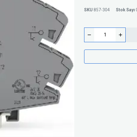
Trafolar
Basınç Şalterleri
SKU
857-304
Stok Sayı
Silindirik Sigortalar
i