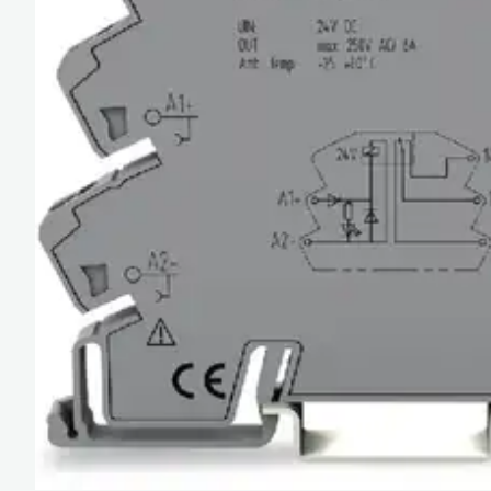
Güç Kaynakları ve 
Minyatür Röleler
Enerji Analizatörler