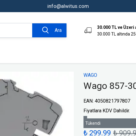
info@alwitus.com
30.000 TL ve Üzeri 
Ara
30.000 TL altında 25
omasyon ve
Bağlantı Tekniği Ürünleri
WAGO
Aksesuarlar
Wago 857-30
Kumanda Kutuları
Endüstriyel Fiş ve Prizler
EAN
:
4050821797807
er
Klemensler
Fiyatlara KDV Dahildir.
rı
Endüktif Sensörler
Tükendi
ve Sinyal
Limit Switchler
₺ 299.99
₺ 909.
Fotoelektrik Sensörler