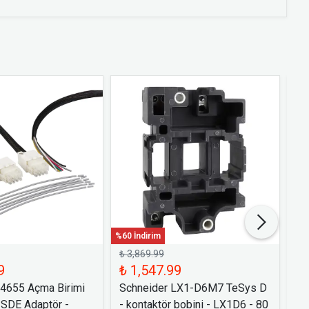
%60 İndirim
%60 
₺ 3,869.99
₺ 
9
₺ 1,547.99
₺ 
54655 Açma Birimi
Schneider LX1-D6M7 TeSys D
Sc
 SDE Adaptör -
- kontaktör bobini - LX1D6 - 80
Bi