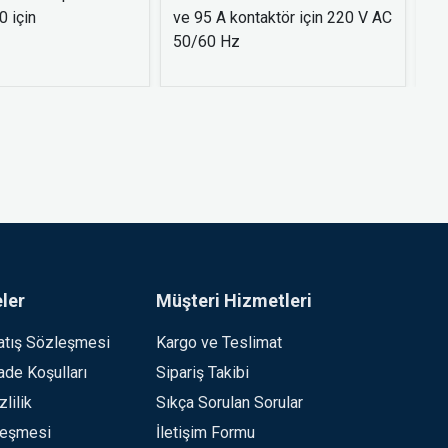
 için
ve 95 A kontaktör için 220 V AC
- 
50/60 Hz
ler
Müşteri Hizmetleri
atış Sözleşmesi
Kargo ve Teslimat
İade Koşulları
Sipariş Takibi
lilik
Sıkça Sorulan Sorular
leşmesi
İletişim Formu