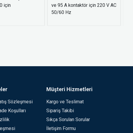
 için
ve 95 A kontaktör için 220 V AC
- 
50/60 Hz
ler
Müşteri Hizmetleri
atış Sözleşmesi
Kargo ve Teslimat
İade Koşulları
Sipariş Takibi
lilik
Sıkça Sorulan Sorular
leşmesi
İletişim Formu