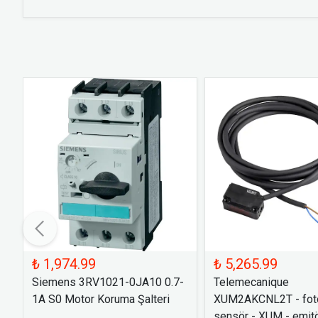
₺ 1,974.99
₺ 5,265.99
Siemens 3RV1021-0JA10 0.7-
Telemecanique
1A S0 Motor Koruma Şalteri
XUM2AKCNL2T - foto
sensör - XUM - emitö