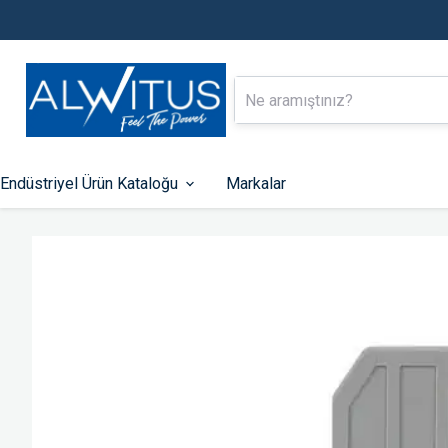
Endüstriyel Ürün Kataloğu
Markalar
Alçak Gerilim Enerji Dağıtımı
Endüstriyel Ot
Kontrol
Kompakt Tip Şalterler
Otomatik Sigortalar
PLC-ler
Kaçak Akım Koruma Röleleri
HMI Ekranlar
Zaman Saatleri
Fonksiyonlu Rölel
Kontaktörler
Hız Kontrol Cihazla
Motor Koruma Şalterleri
Kumanda Butonları 
Lambaları
Aksesuarlar