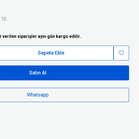
ı
15
r verilen siparişler aynı gün kargo edilir.
Sepete Ekle
Satın Al
Whatsapp