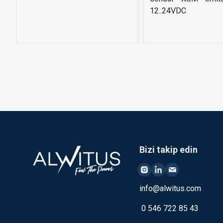
12..24VDC
Bizi takip edin
info@alwitus.com
0 546 722 85 43