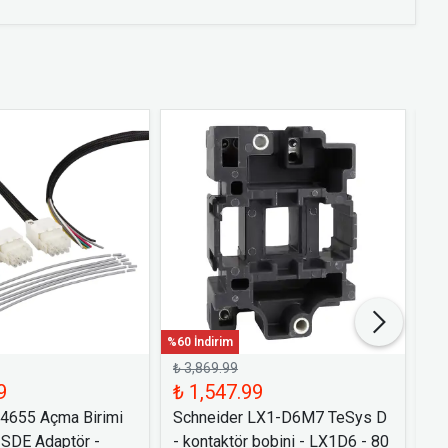
%60 İndirim
%60 
₺ 3,869.99
₺ 
9
₺ 1,547.99
₺ 
54655 Açma Birimi
Schneider LX1-D6M7 TeSys D
Sc
 SDE Adaptör -
- kontaktör bobini - LX1D6 - 80
Bi