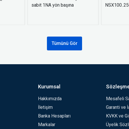
sabit 1NA yön başına
NSX100..250
Tümünü Gör
Kurumsal
Sözleşme
Hakkımızda
Mesafeli S
İletişim
Garanti ve 
Banka Hesapları
KVKK ve Giz
Markalar
Üyelik Söz