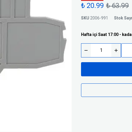
Trafolar
₺ 20.99
₺ 63.99
Basınç Şalterleri
Silindirik Sigortalar
SKU
2006-991
Stok Say
i
Hafta içi Saat 17:00 - kada