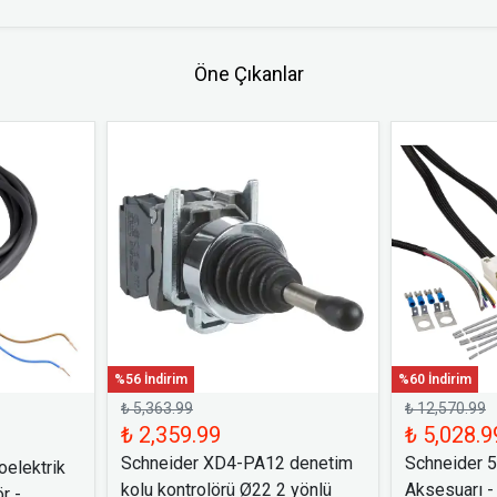
Öne Çıkanlar
%56 İndirim
%60 İndirim
₺ 5,363.99
₺ 12,570.99
₺ 2,359.99
₺ 5,028.9
Schneider XD4-PA12 denetim
Schneider 
elektrik
kolu kontrolörü Ø22 2 yönlü
Aksesuarı -
r -