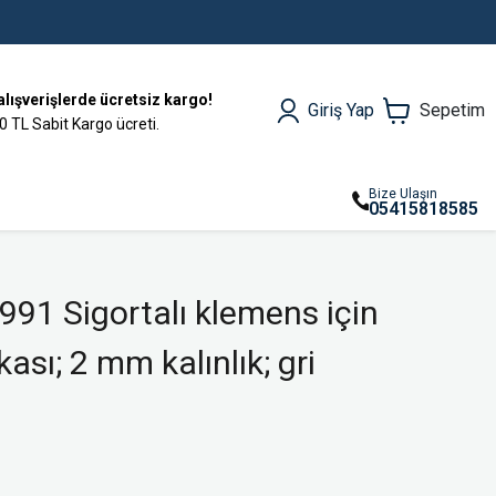
alışverişlerde ücretsiz kargo!
Giriş Yap
Sepetim
0 TL Sabit Kargo ücreti.
Bize Ulaşın
05415818585
1 Sigortalı klemens için
kası; 2 mm kalınlık; gri