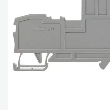
Güç Kaynakları ve 
Minyatür Röleler
Enerji Analizatörler