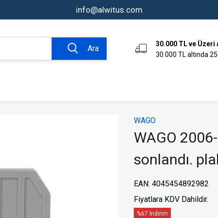
info@alwitus.com
30.000 TL ve Üzeri 
Ara
30.000 TL altında 25
omasyon ve
Bağlantı Tekniği Ürünleri
WAGO
Aksesuarlar
WAGO 2006-99
Kumanda Kutuları
sonlandı. pla
Endüstriyel Fiş ve Prizler
er
Klemensler
EAN
:
4045454892982
rı
Endüktif Sensörler
Fiyatlara KDV Dahildir.
ve Sinyal
Limit Switchler
Fotoelektrik Sensörler
%67 İndirim