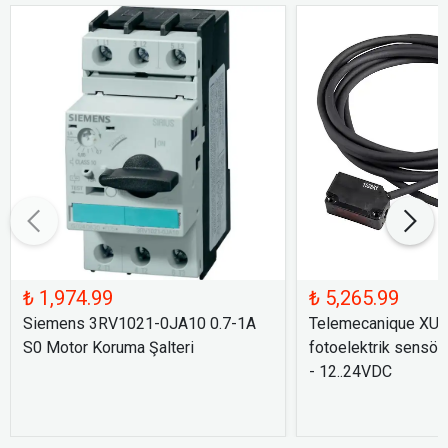
₺ 1,974.99
₺ 5,265.99
Siemens 3RV1021-0JA10 0.7-1A
Telemecanique XU
S0 Motor Koruma Şalteri
fotoelektrik sensör
- 12..24VDC