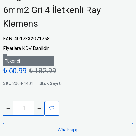
6mm2 Gri 4 İletkenli Ray
Klemens
EAN
:
4017332071758
Fiyatlara KDV Dahildir.
Tükendi
₺ 60.99
₺ 182.99
SKU
2004-1401
Stok Sayı
0
Whatsapp