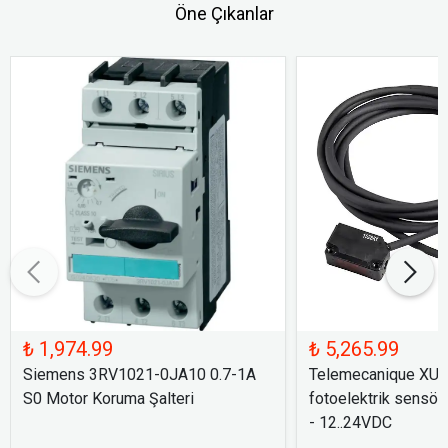
Öne Çıkanlar
₺ 1,974.99
₺ 5,265.99
Siemens 3RV1021-0JA10 0.7-1A
Telemecanique XU
S0 Motor Koruma Şalteri
fotoelektrik sensör
- 12..24VDC