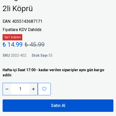
2li Köprü
EAN
:
4055143687171
Fiyatlara KDV Dahildir.
%67 İndirim
₺ 14.99
₺ 45.99
SKU
2002-402
Stok Sayı
55
Hafta içi Saat 17:00 - kadar verilen siparişler aynı gün kargo
edilir.
Satın Al