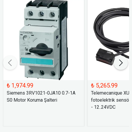
₺ 1,974.99
₺ 5,265.99
Siemens 3RV1021-0JA10 0.7-1A
Telemecanique XU
S0 Motor Koruma Şalteri
fotoelektrik sensör
- 12..24VDC