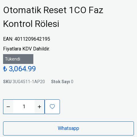
Otomatik Reset 1CO Faz
Kontrol Rölesi
EAN
:
4011209642195
Fiyatlara KDV Dahildir.
Tükendi
₺ 3,064.99
SKU
3UG4511-1AP20
Stok Sayı
0
Whatsapp