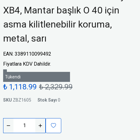
XB4, Mantar başlık O 40 için
asma kilitlenebilir koruma,
metal, sarı
EAN
:
3389110099492
Fiyatlara KDV Dahildir.
Tükendi
₺ 1,118.99
₺ 2,329.99
SKU
ZBZ1605
Stok Sayı
0