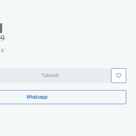
99
ı
0
Tükendi
Whatsapp