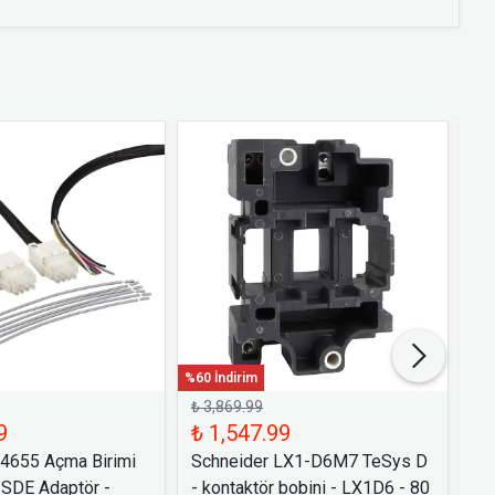
%60 İndirim
%60 
₺ 3,869.99
₺ 
9
₺ 1,547.99
₺ 
54655 Açma Birimi
Schneider LX1-D6M7 TeSys D
Sc
 SDE Adaptör -
- kontaktör bobini - LX1D6 - 80
Bi