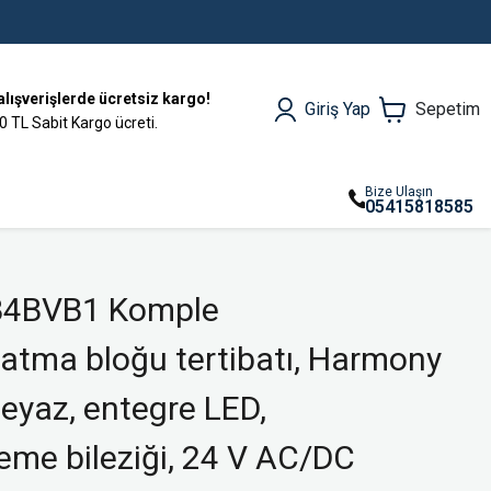
alışverişlerde ücretsiz kargo!
Giriş Yap
Sepetim
0 TL Sabit Kargo ücreti.
Bize Ulaşın
05415818585
B4BVB1 Komple
atma bloğu tertibatı, Harmony
beyaz, entegre LED,
eme bileziği, 24 V AC/DC