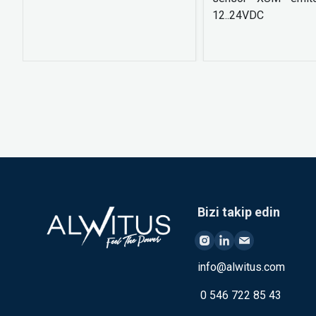
12..24VDC
Bizi takip edin
info@alwitus.com
0 546 722 85 43