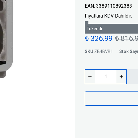
Trafolar
Basınç Şalterleri
EAN
:
3389110892383
Silindirik Sigortalar
Fiyatlara KDV Dahildir.
i
Tükendi
₺ 326.99
₺ 816.
SKU
ZB4BVB1
Stok Say