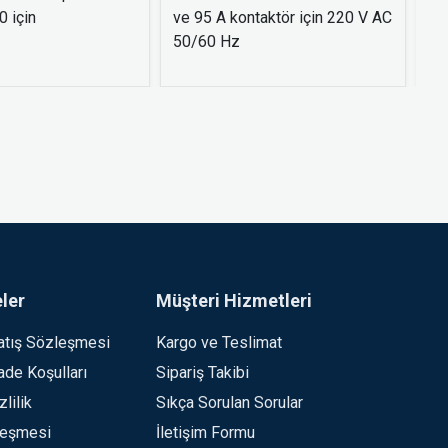
 için
ve 95 A kontaktör için 220 V AC
- 
50/60 Hz
ler
Müşteri Hizmetleri
atış Sözleşmesi
Kargo ve Teslimat
İade Koşulları
Sipariş Takibi
lilik
Sıkça Sorulan Sorular
leşmesi
İletişim Formu