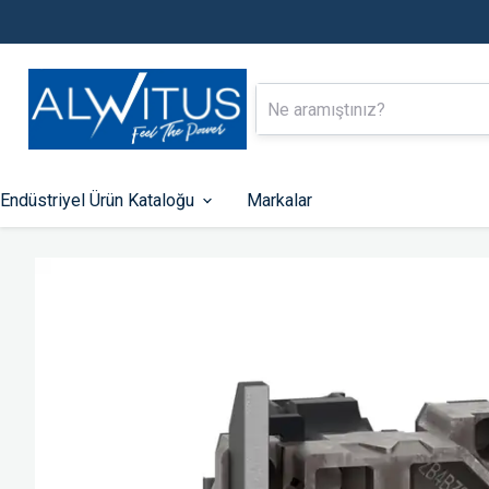
Endüstriyel Ürün Kataloğu
Markalar
Alçak Gerilim Enerji Dağıtımı
Endüstriyel Ot
Kontrol
Kompakt Tip Şalterler
Otomatik Sigortalar
PLC-ler
Kaçak Akım Koruma Röleleri
HMI Ekranlar
Zaman Saatleri
Fonksiyonlu Rölel
Kontaktörler
Hız Kontrol Cihazla
Motor Koruma Şalterleri
Kumanda Butonları 
Lambaları
Aksesuarlar