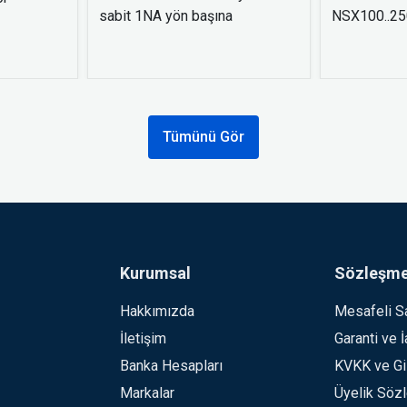
sabit 1NA yön başına
NSX100..250
Tümünü Gör
Kurumsal
Sözleşme
Hakkımızda
Mesafeli S
İletişim
Garanti ve 
Banka Hesapları
KVKK ve Giz
Markalar
Üyelik Söz