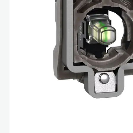
Güç Kaynakları ve 
Minyatür Röleler
Enerji Analizatörler