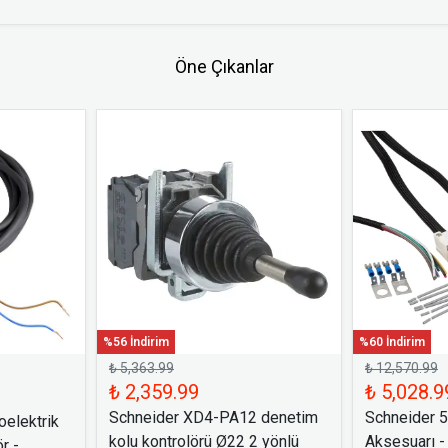
Öne Çıkanlar
%56 İndirim
%60 İndirim
₺ 5,363.99
₺ 12,570.99
₺ 2,359.99
₺ 5,028.9
Schneider XD4-PA12 denetim
Schneider 
elektrik
kolu kontrolörü Ø22 2 yönlü
Aksesuarı -
r -