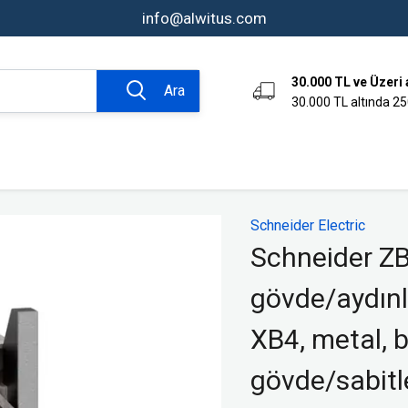
info@alwitus.com
30.000 TL ve Üzeri 
Ara
30.000 TL altında 25
omasyon ve
Bağlantı Tekniği Ürünleri
Schneider Electric
Aksesuarlar
Schneider Z
Kumanda Kutuları
gövde/aydınl
Endüstriyel Fiş ve Prizler
er
Klemensler
XB4, metal, 
rı
Endüktif Sensörler
gövde/sabitl
ve Sinyal
Limit Switchler
Fotoelektrik Sensörler