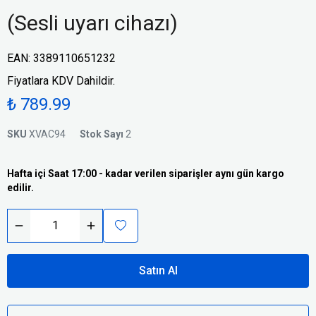
(Sesli uyarı cihazı)
EAN
:
3389110651232
Fiyatlara KDV Dahildir.
₺ 789.99
SKU
XVAC94
Stok Sayı
2
Hafta içi Saat 17:00 - kadar verilen siparişler aynı gün kargo
edilir.
Satın Al