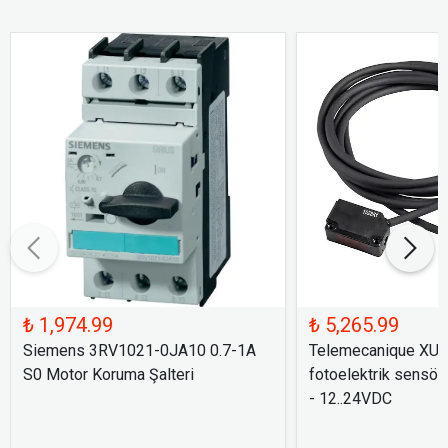
₺ 1,974.99
₺ 5,265.99
Siemens 3RV1021-0JA10 0.7-1A
Telemecanique XU
S0 Motor Koruma Şalteri
fotoelektrik sensör
- 12..24VDC