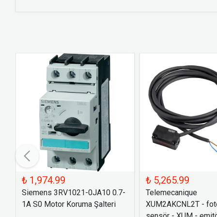
₺ 1,974.99
₺ 5,265.99
Siemens 3RV1021-0JA10 0.7-
Telemecanique
1A S0 Motor Koruma Şalteri
XUM2AKCNL2T - foto
sensör - XUM - emitö