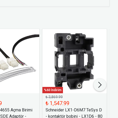
%60 İndirim
%60 
₺ 3,869.99
₺ 
9
₺ 1,547.99
₺ 
54655 Açma Birimi
Schneider LX1-D6M7 TeSys D
Sc
 SDE Adaptör -
- kontaktör bobini - LX1D6 - 80
Bi