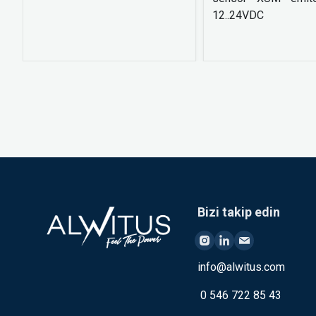
12..24VDC
Bizi takip edin
info@alwitus.com
0 546 722 85 43