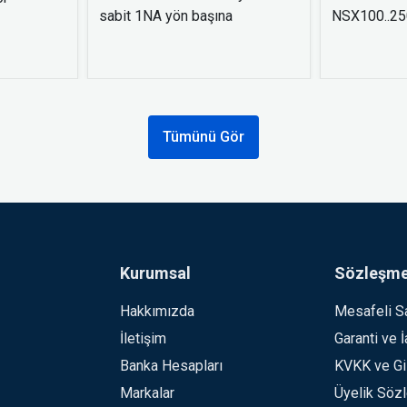
sabit 1NA yön başına
NSX100..250
Tümünü Gör
Kurumsal
Sözleşme
Hakkımızda
Mesafeli S
İletişim
Garanti ve 
Banka Hesapları
KVKK ve Giz
Markalar
Üyelik Söz