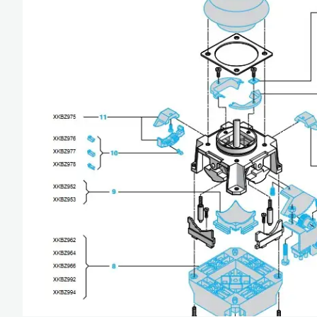
Güç Kaynakları ve 
Minyatür Röleler
Enerji Analizatörler