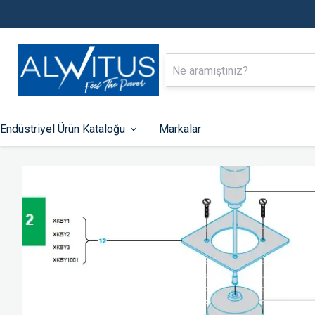
Endüstriyel Ürün Kataloğu
Markalar
Alçak Gerilim Enerji Dağıtımı
Endüstriyel Ot
Kontrol
Kompakt Tip Şalterler
Otomatik Sigortalar
PLC-ler
Kaçak Akım Koruma Röleleri
HMI Ekranlar
Zaman Saatleri
Fonksiyonlu Rölel
Kontaktörler
Hız Kontrol Cihazla
Motor Koruma Şalterleri
Kumanda Butonları 
Lambaları
Aksesuarlar