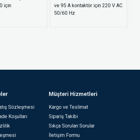
 için
ve 95 A kontaktör için 220 V AC
- 
50/60 Hz
ler
Müşteri Hizmetleri
atış Sözleşmesi
Kargo ve Teslimat
İade Koşulları
Sipariş Takibi
lilik
Sıkça Sorulan Sorular
leşmesi
İletişim Formu