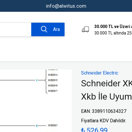
info@alwitus.com
30.000 TL ve Üzeri 
Ara
30.000 TL altında 25
omasyon ve
Bağlantı Tekniği Ürünleri
Schneider Electric
Aksesuarlar
Schneider XK
Kumanda Kutuları
Xkb İle Uyum
Endüstriyel Fiş ve Prizler
er
Klemensler
EAN
:
3389110634327
rı
Endüktif Sensörler
Fiyatlara KDV Dahildir.
ve Sinyal
Limit Switchler
Fotoelektrik Sensörler
₺ 526.99