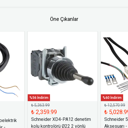
Öne Çıkanlar
%56 İndirim
%60 İndirim
₺ 5,363.99
₺ 12,570.99
₺ 2,359.99
₺ 5,028.9
Schneider XD4-PA12 denetim
Schneider 
elektrik
kolu kontrolörü Ø22 2 yönlü
Aksesuarı -
r -