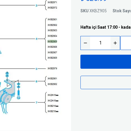
Trafolar
Basınç Şalterleri
SKU
XKBZ905
Stok Sayı
Silindirik Sigortalar
i
Hafta içi Saat 17:00 - kada