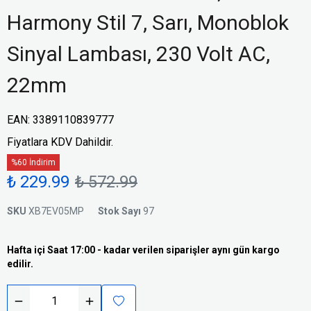
Harmony Stil 7, Sarı, Monoblok
Sinyal Lambası, 230 Volt AC,
22mm
EAN
:
3389110839777
Fiyatlara KDV Dahildir.
%60 İndirim
₺ 229.99
₺ 572.99
SKU
XB7EV05MP
Stok Sayı
97
Hafta içi Saat 17:00 - kadar verilen siparişler aynı gün kargo
edilir.