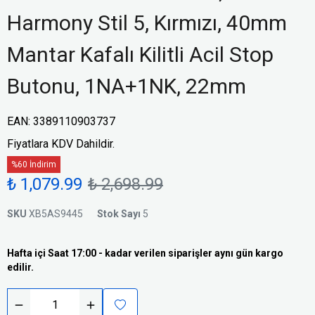
Harmony Stil 5, Kırmızı, 40mm
Mantar Kafalı Kilitli Acil Stop
Butonu, 1NA+1NK, 22mm
EAN
:
3389110903737
Fiyatlara KDV Dahildir.
%60 İndirim
₺ 1,079.99
₺ 2,698.99
SKU
XB5AS9445
Stok Sayı
5
Hafta içi Saat 17:00 - kadar verilen siparişler aynı gün kargo
edilir.