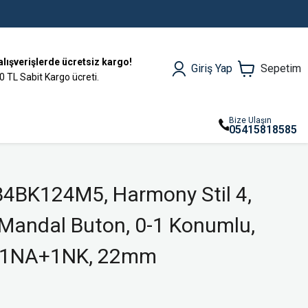
alışverişlerde ücretsiz kargo!
Giriş Yap
Sepetim
0 TL Sabit Kargo ücreti.
Bize Ulaşın
05415818585
B4BK124M5, Harmony Stil 4,
lı Mandal Buton, 0-1 Konumlu,
, 1NA+1NK, 22mm