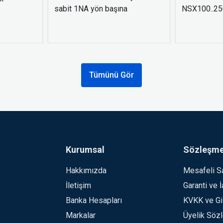
sabit 1NA yön başına
NSX100..250
Tümünü Gör
Kurumsal
Sözleşme
Hakkımızda
Mesafeli S
İletişim
Garanti ve 
Banka Hesapları
KVKK ve Giz
Markalar
Üyelik Söz