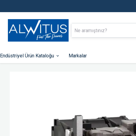
Endüstriyel Ürün Kataloğu
Markalar
Alçak Gerilim Enerji Dağıtımı
Endüstriyel Ot
Kontrol
Kompakt Tip Şalterler
Otomatik Sigortalar
PLC-ler
Kaçak Akım Koruma Röleleri
HMI Ekranlar
Zaman Saatleri
Fonksiyonlu Rölel
Kontaktörler
Hız Kontrol Cihazla
Motor Koruma Şalterleri
Kumanda Butonları 
Lambaları
Aksesuarlar