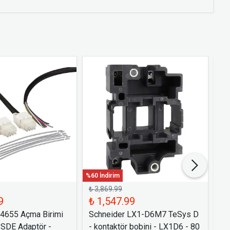
%60 İndirim
%60 
₺ 3,869.99
₺ 
9
₺ 1,547.99
₺ 
54655 Açma Birimi
Schneider LX1-D6M7 TeSys D
Sc
 SDE Adaptör -
- kontaktör bobini - LX1D6 - 80
Bi