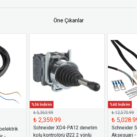
Öne Çıkanlar
%56 İndirim
%60 İndirim
₺ 5,363.99
₺ 12,570.99
₺ 2,359.99
₺ 5,028.9
Schneider XD4-PA12 denetim
Schneider 
elektrik
kolu kontrolörü Ø22 2 yönlü
Aksesuarı -
r -