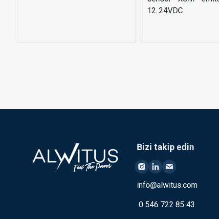
12..24VDC
Bizi takip edin
info@alwitus.com
0 546 722 85 43