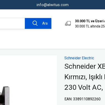
info@alwitus.com
30.000 TL ve Üzeri 
Ara
30.000 TL altında 25
omasyon ve
Bağlantı Tekniği Ürünleri
Schneider Electric
Aksesuarlar
Schneider X
Kumanda Kutuları
Kırmızı, Işık
Endüstriyel Fiş ve Prizler
er
Klemensler
230 Volt AC
rı
Endüktif Sensörler
ve Sinyal
Limit Switchler
EAN
:
3389110892260
Fotoelektrik Sensörler