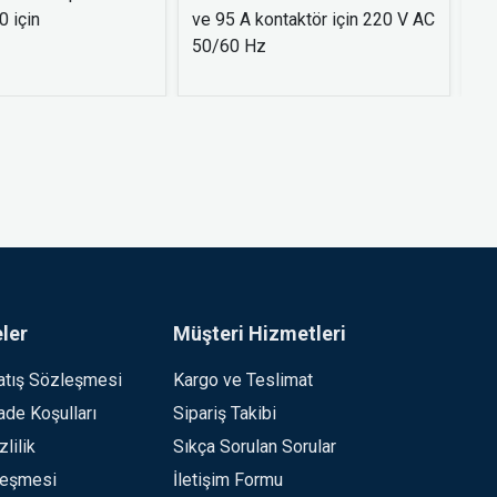
 için
ve 95 A kontaktör için 220 V AC
- 
50/60 Hz
ler
Müşteri Hizmetleri
atış Sözleşmesi
Kargo ve Teslimat
İade Koşulları
Sipariş Takibi
lilik
Sıkça Sorulan Sorular
leşmesi
İletişim Formu