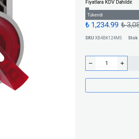
Fiyatlara KDV Dahildir.
Trafolar
Basınç Şalterleri
Silindirik Sigortalar
Tükendi
i
₺ 1,234.99
₺ 3,0
SKU
XB4BK124M5
Stok 