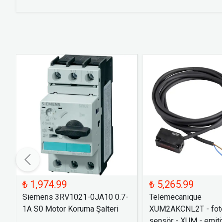
₺ 1,974.99
₺ 5,265.99
Siemens 3RV1021-0JA10 0.7-
Telemecanique
1A S0 Motor Koruma Şalteri
XUM2AKCNL2T - foto
sensör - XUM - emitö