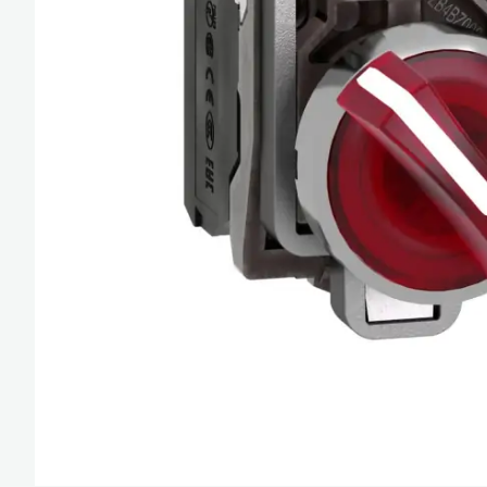
Güç Kaynakları ve 
Minyatür Röleler
Enerji Analizatörler