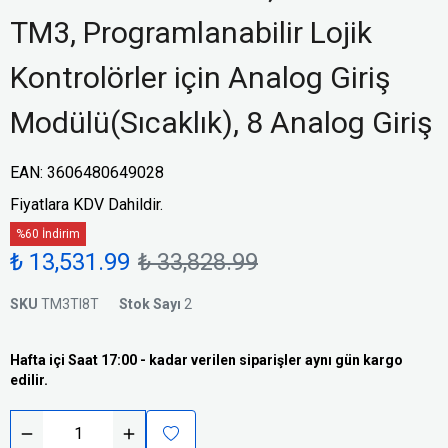
TM3, Programlanabilir Lojik
Kontrolörler için Analog Giriş
Modülü(Sıcaklık), 8 Analog Giriş
EAN
:
3606480649028
Fiyatlara KDV Dahildir.
%60 İndirim
₺ 13,531.99
₺ 33,828.99
SKU
TM3TI8T
Stok Sayı
2
Hafta içi Saat 17:00 - kadar verilen siparişler aynı gün kargo
edilir.