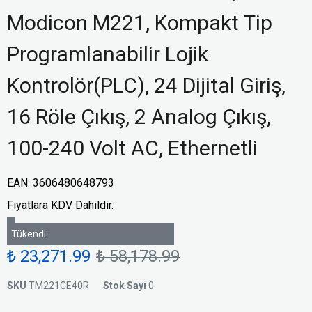
Modicon M221, Kompakt Tip
Programlanabilir Lojik
Kontrolör(PLC), 24 Dijital Giriş,
16 Röle Çıkış, 2 Analog Çıkış,
100-240 Volt AC, Ethernetli
EAN
:
3606480648793
Fiyatlara KDV Dahildir.
Tükendi
₺ 23,271.99
₺ 58,178.99
SKU
TM221CE40R
Stok Sayı
0