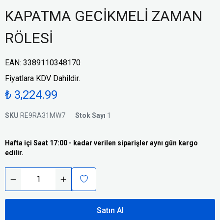
KAPATMA GECİKMELİ ZAMAN
RÖLESİ
EAN
:
3389110348170
Fiyatlara KDV Dahildir.
₺ 3,224.99
SKU
RE9RA31MW7
Stok Sayı
1
Hafta içi Saat 17:00 - kadar verilen siparişler aynı gün kargo
edilir.
Satın Al