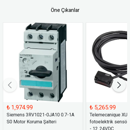
Öne Çıkanlar
₺ 1,974.99
₺ 5,265.99
Siemens 3RV1021-0JA10 0.7-1A
Telemecanique XU
S0 Motor Koruma Şalteri
fotoelektrik sensör
- 12..24VDC