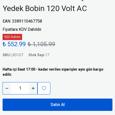
Yedek Bobin 120 Volt AC
EAN
:
3389110467758
Fiyatlara KDV Dahildir.
%50 İndirim
₺ 552.99
₺ 1,105.99
SKU
LXD1G7
Stok Sayı
17
Hafta içi Saat 17:00 - kadar verilen siparişler aynı gün kargo
edilir.
Satın Al