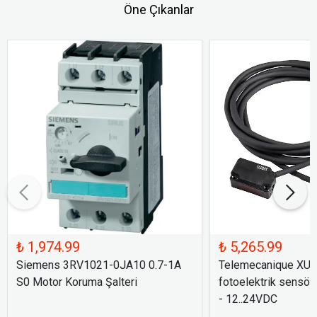
Öne Çıkanlar
₺ 1,974.99
₺ 5,265.99
Siemens 3RV1021-0JA10 0.7-1A
Telemecanique XU
S0 Motor Koruma Şalteri
fotoelektrik sensör
- 12..24VDC