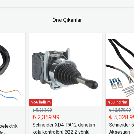
Öne Çıkanlar
%56 İndirim
%60 İndirim
₺ 5,363.99
₺ 12,570.99
₺ 2,359.99
₺ 5,028.9
Schneider XD4-PA12 denetim
Schneider 
elektrik
kolu kontrolörü Ø22 2 yönlü
Aksesuarı -
r -