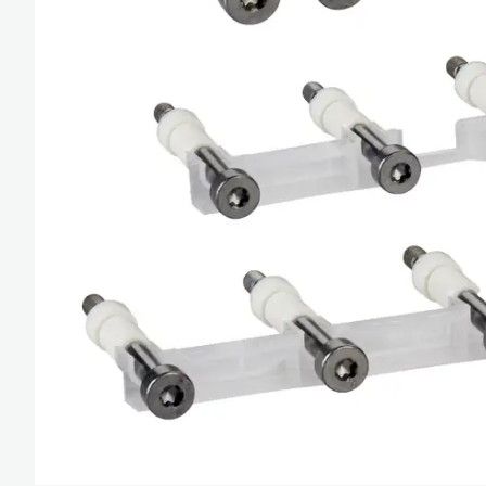
Güç Kaynakları ve 
Minyatür Röleler
Enerji Analizatörler