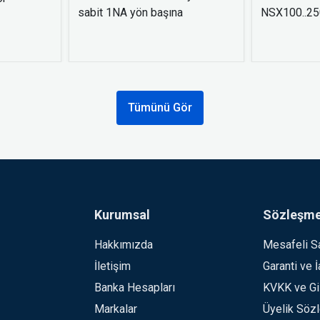
sabit 1NA yön başına
NSX100..250
Tümünü Gör
Kurumsal
Sözleşme
Hakkımızda
Mesafeli S
İletişim
Garanti ve 
Banka Hesapları
KVKK ve Giz
Markalar
Üyelik Söz