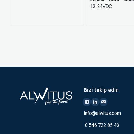
12..24VDC
Bizi takip edin
info@alwitus.com
0 546 722 85 43