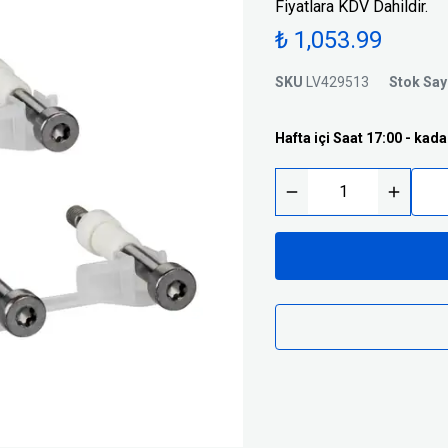
Fiyatlara KDV Dahildir.
Trafolar
Basınç Şalterleri
₺ 1,053.99
Silindirik Sigortalar
i
SKU
LV429513
Stok Say
Hafta içi Saat 17:00 - kada