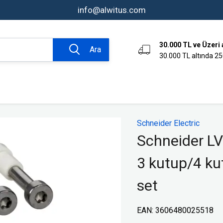
info@alwitus.com
30.000 TL ve Üzeri 
Ara
30.000 TL altında 25
omasyon ve
Bağlantı Tekniği Ürünleri
Schneider Electric
Aksesuarlar
Schneider LV
Kumanda Kutuları
3 kutup/4 kut
Endüstriyel Fiş ve Prizler
er
Klemensler
set
rı
Endüktif Sensörler
ve Sinyal
Limit Switchler
EAN
:
3606480025518
Fotoelektrik Sensörler