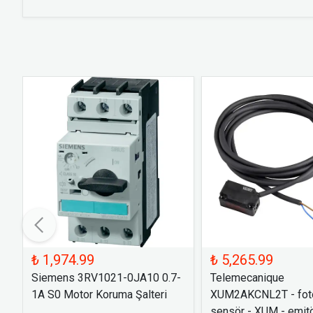
₺ 1,974.99
₺ 5,265.99
Siemens 3RV1021-0JA10 0.7-
Telemecanique
1A S0 Motor Koruma Şalteri
XUM2AKCNL2T - foto
sensör - XUM - emitö