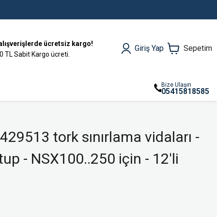
alışverişlerde ücretsiz kargo!
Giriş Yap
Sepetim
0 TL Sabit Kargo ücreti.
Bize Ulaşın
05415818585
429513 tork sınırlama vidaları -
up - NSX100..250 için - 12'li