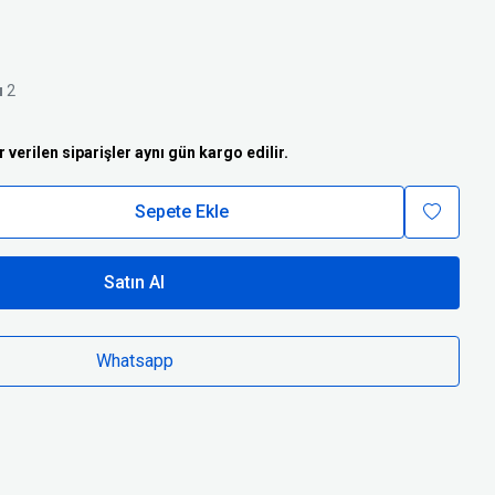
ı
2
r verilen siparişler aynı gün kargo edilir.
Sepete Ekle
Satın Al
Whatsapp