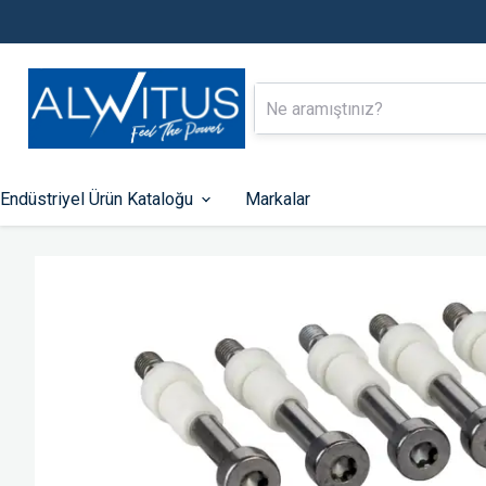
Endüstriyel Ürün Kataloğu
Markalar
Alçak Gerilim Enerji Dağıtımı
Endüstriyel Ot
Kontrol
Kompakt Tip Şalterler
Otomatik Sigortalar
PLC-ler
Kaçak Akım Koruma Röleleri
HMI Ekranlar
Zaman Saatleri
Fonksiyonlu Rölel
Kontaktörler
Hız Kontrol Cihazla
Motor Koruma Şalterleri
Kumanda Butonları 
Lambaları
Aksesuarlar