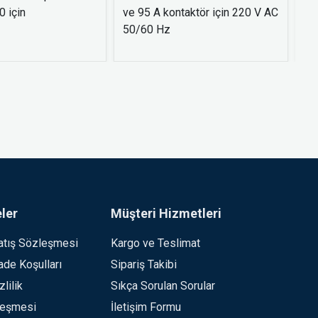
 için
ve 95 A kontaktör için 220 V AC
- 
50/60 Hz
ler
Müşteri Hizmetleri
atış Sözleşmesi
Kargo ve Teslimat
İade Koşulları
Sipariş Takibi
lilik
Sıkça Sorulan Sorular
leşmesi
İletişim Formu