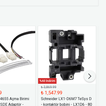
%60 İndirim
%60 
₺ 3,869.99
₺ 
9
₺ 1,547.99
₺ 
54655 Açma Birimi
Schneider LX1-D6M7 TeSys D
Sc
 SDE Adaptör -
- kontaktör bobini - LX1D6 - 80
Bi