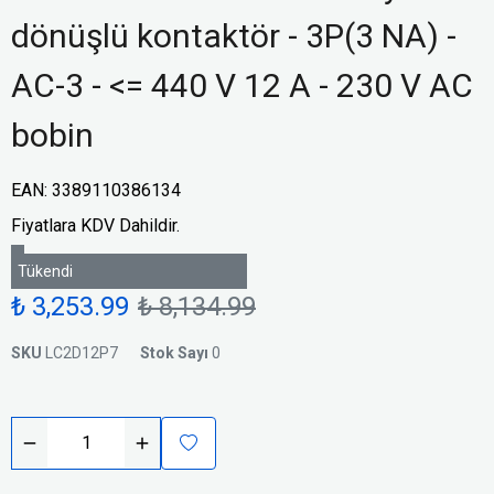
dönüşlü kontaktör - 3P(3 NA) -
AC-3 - <= 440 V 12 A - 230 V AC
bobin
EAN
:
3389110386134
Fiyatlara KDV Dahildir.
Tükendi
₺ 3,253.99
₺ 8,134.99
SKU
LC2D12P7
Stok Sayı
0