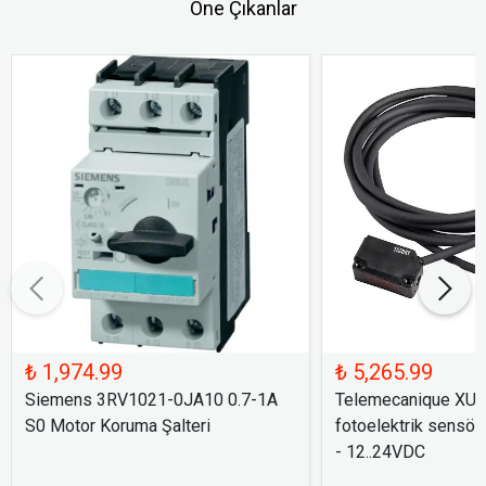
Öne Çıkanlar
₺ 1,974.99
₺ 5,265.99
Siemens 3RV1021-0JA10 0.7-1A
Telemecanique XU
S0 Motor Koruma Şalteri
fotoelektrik sensör
- 12..24VDC