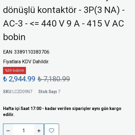
dönüşlü kontaktör - 3P(3 NA) -
AC-3 - <= 440 V 9 A - 415 V AC
bobin
EAN
:
3389110383706
Fiyatlara KDV Dahildir.
%59 İndirim
₺ 2,944.99
₺ 7,180.99
SKU
LC2D09N7
Stok Sayı
7
Hafta içi Saat 17:00 - kadar verilen siparişler aynı gün kargo
edilir.