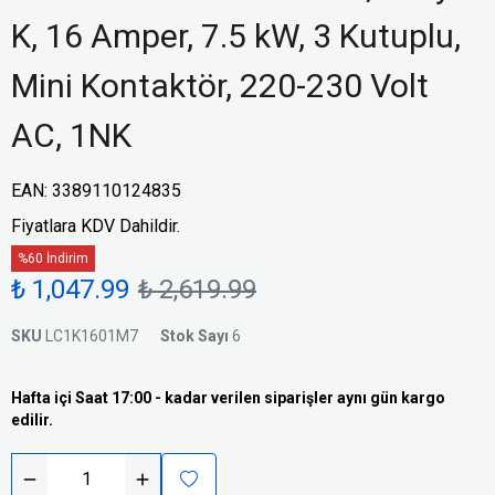
K, 16 Amper, 7.5 kW, 3 Kutuplu,
Mini Kontaktör, 220-230 Volt
AC, 1NK
EAN
:
3389110124835
Fiyatlara KDV Dahildir.
%60 İndirim
₺ 1,047.99
₺ 2,619.99
SKU
LC1K1601M7
Stok Sayı
6
Hafta içi Saat 17:00 - kadar verilen siparişler aynı gün kargo
edilir.