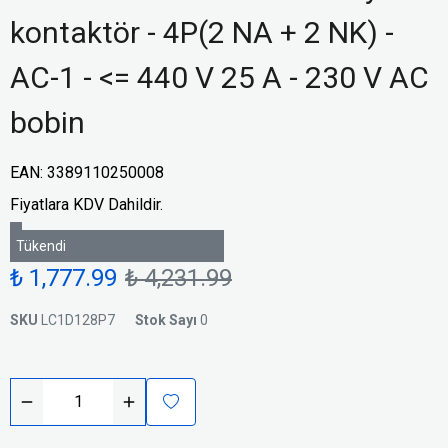
kontaktör - 4P(2 NA + 2 NK) -
AC-1 - <= 440 V 25 A - 230 V AC
bobin
EAN
:
3389110250008
Fiyatlara KDV Dahildir.
Tükendi
₺ 1,777.99
₺ 4,231.99
SKU
LC1D128P7
Stok Sayı
0