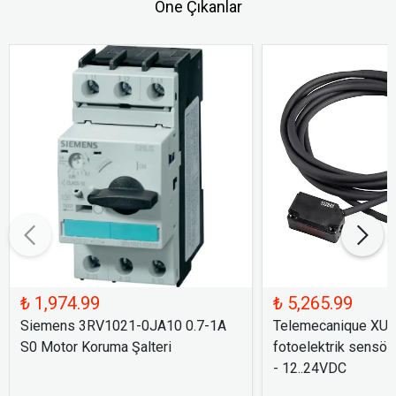
Öne Çıkanlar
₺ 1,974.99
₺ 5,265.99
Siemens 3RV1021-0JA10 0.7-1A
Telemecanique XU
S0 Motor Koruma Şalteri
fotoelektrik sensör
- 12..24VDC