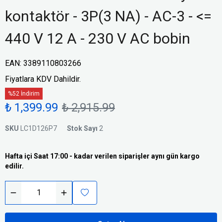
kontaktör - 3P(3 NA) - AC-3 - <=
440 V 12 A - 230 V AC bobin
EAN
:
3389110803266
Fiyatlara KDV Dahildir.
%52 İndirim
₺ 1,399.99
₺ 2,915.99
SKU
LC1D126P7
Stok Sayı
2
Hafta içi Saat 17:00 - kadar verilen siparişler aynı gün kargo
edilir.