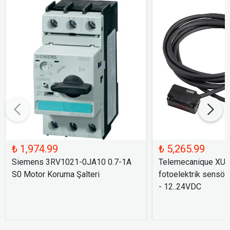
₺ 1,974.99
₺ 5,265.99
Siemens 3RV1021-0JA10 0.7-1A
Telemecanique XU
S0 Motor Koruma Şalteri
fotoelektrik sensör
- 12..24VDC