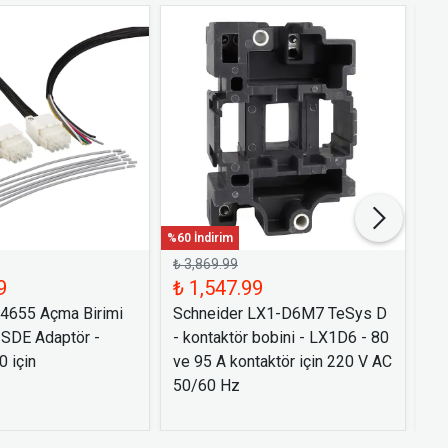
%60 İndirim
%60 
₺ 3,869.99
₺ 
9
₺ 1,547.99
₺ 
54655 Açma Birimi
Schneider LX1-D6M7 TeSys D
Sc
 SDE Adaptör -
- kontaktör bobini - LX1D6 - 80
Bi
 için
ve 95 A kontaktör için 220 V AC
- 
50/60 Hz