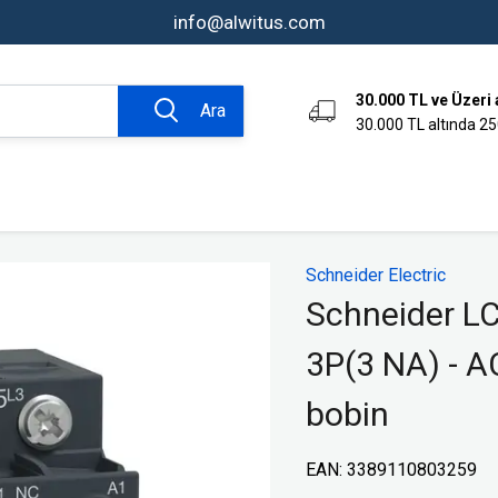
info@alwitus.com
30.000 TL ve Üzeri 
Ara
30.000 TL altında 25
omasyon ve
Bağlantı Tekniği Ürünleri
Schneider Electric
Aksesuarlar
Schneider L
Kumanda Kutuları
3P(3 NA) - A
Endüstriyel Fiş ve Prizler
er
Klemensler
bobin
rı
Endüktif Sensörler
ve Sinyal
Limit Switchler
EAN
:
3389110803259
Fotoelektrik Sensörler