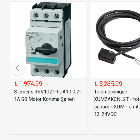
₺ 1,974.99
₺ 5,265.99
Siemens 3RV1021-0JA10 0.7-
Telemecanique
1A S0 Motor Koruma Şalteri
XUM2AKCNL2T - foto
sensör - XUM - emitö
12..24VDC