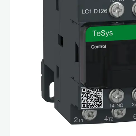
Güç Kaynakları ve 
Minyatür Röleler
Enerji Analizatörler