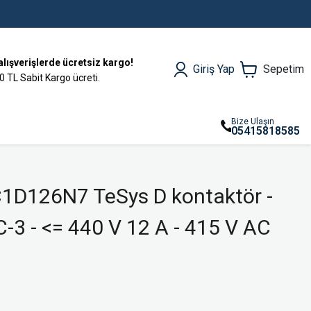
alışverişlerde ücretsiz kargo!
Giriş Yap
Sepetim
0 TL Sabit Kargo ücreti.
Bize Ulaşın
05415818585
C1D126N7 TeSys D kontaktör -
C-3 - <= 440 V 12 A - 415 V AC