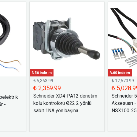
%56 İndirim
%60 İndirim
₺ 5,363.99
₺ 12,570.99
₺ 2,359.99
₺ 5,028.9
Schneider XD4-PA12 denetim
Schneider 
elektrik
kolu kontrolörü Ø22 2 yönlü
Aksesuarı -
r -
sabit 1NA yön başına
NSX100..250