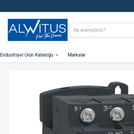
Endüstriyel Ürün Kataloğu
Markalar
Alçak Gerilim Enerji Dağıtımı
Endüstriyel Ot
Kontrol
Kompakt Tip Şalterler
Otomatik Sigortalar
PLC-ler
Kaçak Akım Koruma Röleleri
HMI Ekranlar
Zaman Saatleri
Fonksiyonlu Rölel
Kontaktörler
Hız Kontrol Cihazla
Motor Koruma Şalterleri
Kumanda Butonları 
Lambaları
Aksesuarlar