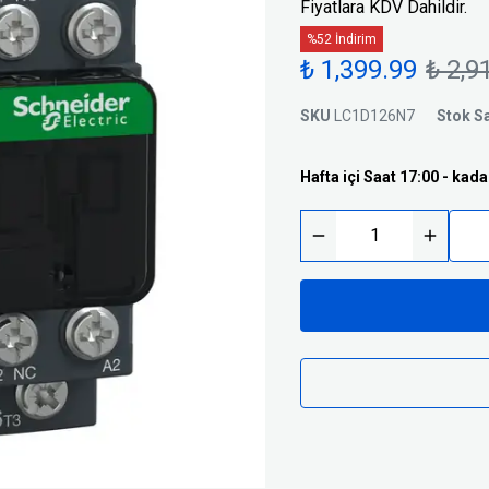
Fiyatlara KDV Dahildir.
Trafolar
Basınç Şalterleri
%52 İndirim
Silindirik Sigortalar
₺ 1,399.99
₺ 2,9
i
SKU
LC1D126N7
Stok S
Hafta içi Saat 17:00 - kada