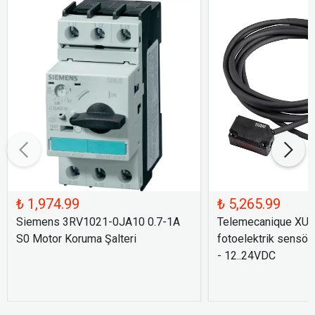
₺ 1,974.99
₺ 5,265.99
Siemens 3RV1021-0JA10 0.7-1A
Telemecanique XU
S0 Motor Koruma Şalteri
fotoelektrik sensör
- 12..24VDC