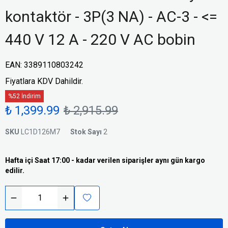
kontaktör - 3P(3 NA) - AC-3 - <=
440 V 12 A - 220 V AC bobin
EAN
:
3389110803242
Fiyatlara KDV Dahildir.
%52 İndirim
₺ 1,399.99
₺ 2,915.99
SKU
LC1D126M7
Stok Sayı
2
Hafta içi Saat 17:00 - kadar verilen siparişler aynı gün kargo
edilir.