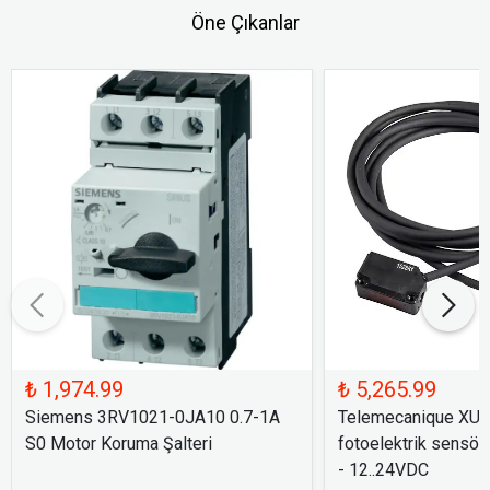
Öne Çıkanlar
₺ 1,974.99
₺ 5,265.99
Siemens 3RV1021-0JA10 0.7-1A
Telemecanique XU
S0 Motor Koruma Şalteri
fotoelektrik sensör
- 12..24VDC