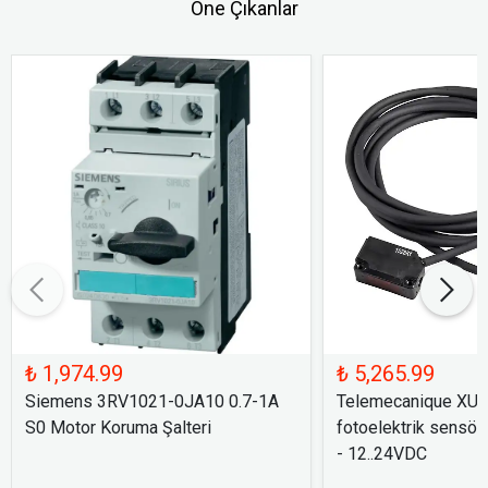
Öne Çıkanlar
₺ 1,974.99
₺ 5,265.99
Siemens 3RV1021-0JA10 0.7-1A
Telemecanique XU
S0 Motor Koruma Şalteri
fotoelektrik sensör
- 12..24VDC