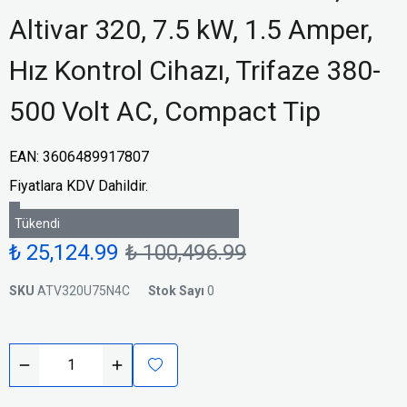
Altivar 320, 7.5 kW, 1.5 Amper,
Hız Kontrol Cihazı, Trifaze 380-
500 Volt AC, Compact Tip
EAN
:
3606489917807
Fiyatlara KDV Dahildir.
Tükendi
₺ 25,124.99
₺ 100,496.99
SKU
ATV320U75N4C
Stok Sayı
0