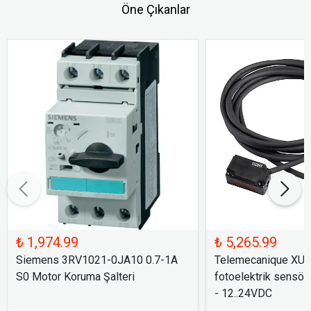
Öne Çıkanlar
₺ 1,974.99
₺ 5,265.99
Siemens 3RV1021-0JA10 0.7-1A
Telemecanique XU
S0 Motor Koruma Şalteri
fotoelektrik sensör
- 12..24VDC