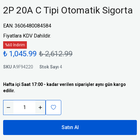
2P 20A C Tipi Otomatik Sigorta
EAN
:
3606480084584
Fiyatlara KDV Dahildir.
%60 İndirim
₺ 1,045.99
₺ 2,612.99
SKU
A9F94220
Stok Sayı
4
Hafta içi Saat 17:00 - kadar verilen siparişler aynı gün kargo
edilir.
Satın Al