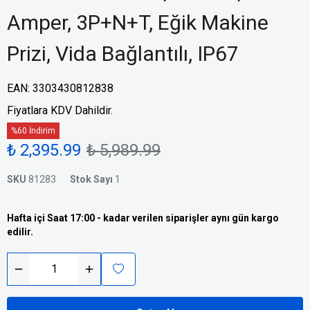
Amper, 3P+N+T, Eğik Makine
Prizi, Vida Bağlantılı, IP67
EAN
:
3303430812838
Fiyatlara KDV Dahildir.
%60 İndirim
₺ 2,395.99
₺ 5,989.99
SKU
81283
Stok Sayı
1
Hafta içi Saat 17:00 - kadar verilen siparişler aynı gün kargo
edilir.