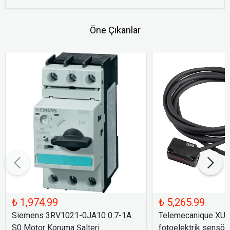
Öne Çıkanlar
₺ 1,974.99
₺ 5,265.99
Siemens 3RV1021-0JA10 0.7-1A
Telemecanique XU
S0 Motor Koruma Şalteri
fotoelektrik sensör