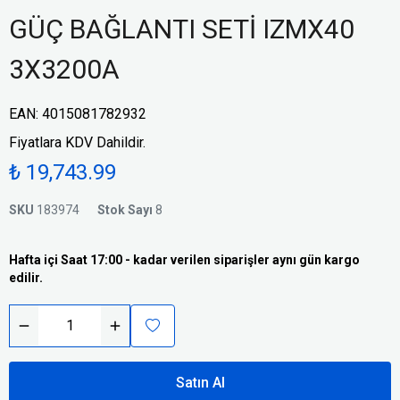
GÜÇ BAĞLANTI SETİ IZMX40
3X3200A
EAN
:
4015081782932
Fiyatlara KDV Dahildir.
₺ 19,743.99
SKU
183974
Stok Sayı
8
Hafta içi Saat 17:00 - kadar verilen siparişler aynı gün kargo
edilir.
Satın Al