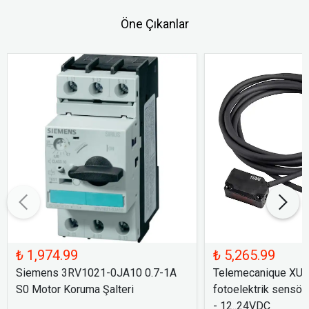
Öne Çıkanlar
₺ 1,974.99
₺ 5,265.99
Siemens 3RV1021-0JA10 0.7-1A
Telemecanique XU
S0 Motor Koruma Şalteri
fotoelektrik sensör
- 12..24VDC